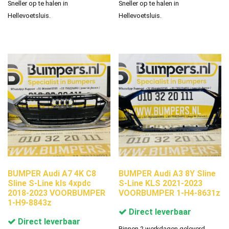
Sneller op te halen in
Sneller op te halen in
Hellevoetsluis.
Hellevoetsluis.
BUMPER Audi A7 4K C8
BUMPER Audi A3 8Y Sline
Sline S-Line kls 4xpdc
S-Line KLS 2021-2023
2018-2023 VOORBUMPER
VOORBUMPER 1-H4-8631z
1-H9-8843z
Direct leverbaar
Direct leverbaar
Binnen 2 werkdagen geleverd.