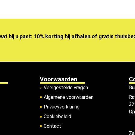
wat bij u past: 10% korting bij afhalen of gratis thuisb
Voorwaarden
C
Veelgestelde vragen
Bu
Algemene voorwaarden
Ra
32
Privacyverklaring
Op
Cookiebeleid
Contact
Za