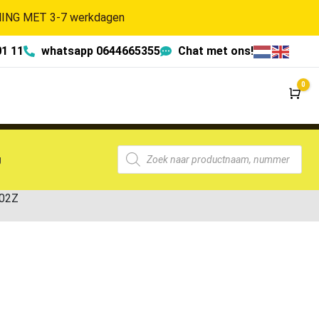
NG MET 3-7 werkdagen
01 11
whatsapp 0644665355
Chat met ons!
0
Wi
g
02Z