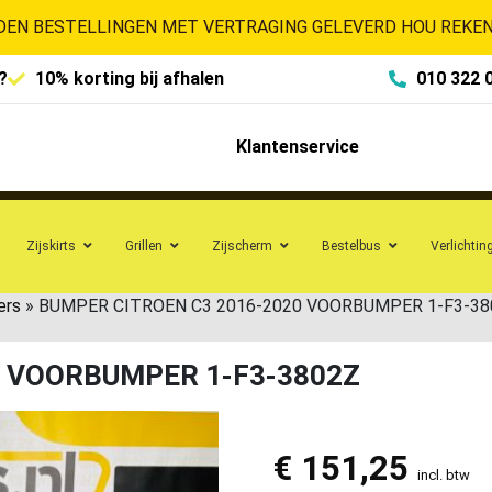
EN BESTELLINGEN MET VERTRAGING GELEVERD HOU REKENI
?
10% korting bij afhalen
010 322 
Klantenservice
Zijskirts
Grillen
Zijscherm
Bestelbus
Verlichtin
ers
»
BUMPER CITROEN C3 2016-2020 VOORBUMPER 1-F3-38
0 VOORBUMPER 1-F3-3802Z
€
151,25
incl. btw