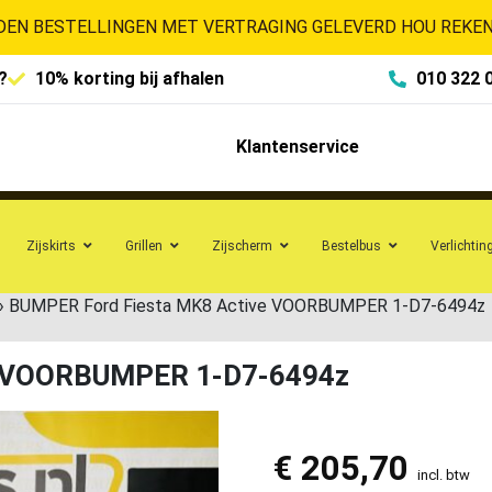
EN BESTELLINGEN MET VERTRAGING GELEVERD HOU REKENI
?
10% korting bij afhalen
010 322 
Klantenservice
Zijskirts
Grillen
Zijscherm
Bestelbus
Verlichtin
»
BUMPER Ford Fiesta MK8 Active VOORBUMPER 1-D7-6494z
e VOORBUMPER 1-D7-6494z
€
205,70
incl. btw