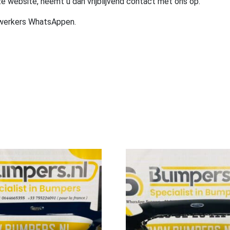
e website, neemt u dan vrijblijvend contact met ons op.
ewerkers WhatsAppen.