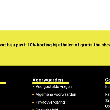
wat bij u past: 10% korting bij afhalen of gratis thuisb
Voorwaarden
C
Veelgestelde vragen
Bu
Algemene voorwaarden
Ra
32
Privacyverklaring
Op