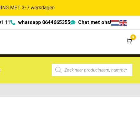
NG MET 3-7 werkdagen
01 11
whatsapp 0644665355
Chat met ons!
0
Wi
g