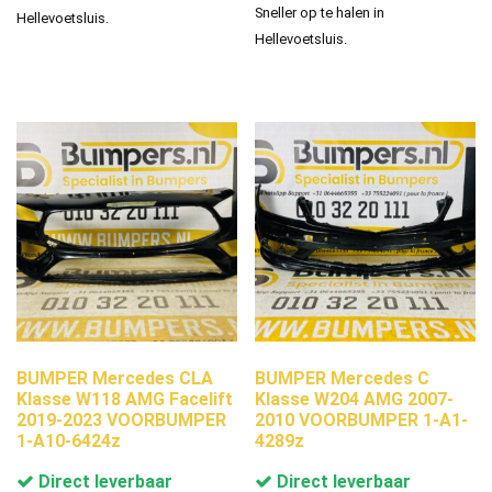
Sneller op te halen in
Hellevoetsluis.
Hellevoetsluis.
BUMPER Mercedes CLA
BUMPER Mercedes C
Klasse W118 AMG Facelift
Klasse W204 AMG 2007-
2019-2023 VOORBUMPER
2010 VOORBUMPER 1-A1-
1-A10-6424z
4289z
Direct leverbaar
Direct leverbaar