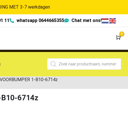
NG MET 3-7 werkdagen
01 11
whatsapp 0644665355
Chat met ons!
0
Wi
g
18 VOORBUMPER 1-B10-6714z
-B10-6714z