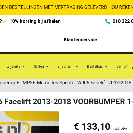
EN BESTELLINGEN MET VERTRAGING GELEVERD HOU REKENI
?
10% korting bij afhalen
010 322 
Klantenservice
Zijskirts
Grillen
Zijscherm
Bestelbus
Verlichtin
mpers
»
BUMPER Mercedes Sprinter W906 Facelift 2013-20
6 Facelift 2013-2018 VOORBUMPER 1
€
133,10
incl. btw