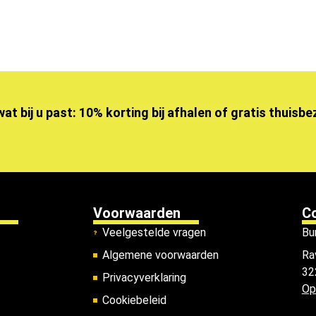
wat bij u past: 10% korting bij afhalen of gratis thuisb
Voorwaarden
C
Veelgestelde vragen
Bu
Algemene voorwaarden
Ra
32
Privacyverklaring
Op
Cookiebeleid