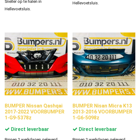
Sneller op te halen in
Hellevoetsluis.
Hellevoetsluis.
BUMPER Nissan Qashqai
BUMPER Nisan Micra K13
2017-2022 VOORBUMPER
2013-2016 VOORBUMPER
1-G9-5378z
1-G6-5098z
Direct leverbaar
Direct leverbaar
Binnen 2 werkdagen geleverd.
Binnen 2 werkdagen geleverd.