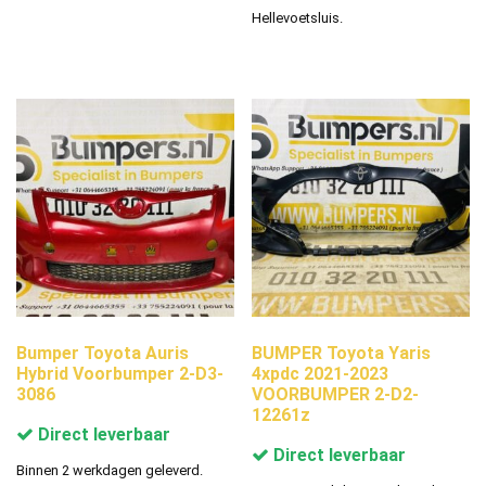
Hellevoetsluis.
Bumper Toyota Auris
BUMPER Toyota Yaris
Hybrid Voorbumper 2-D3-
4xpdc 2021-2023
3086
VOORBUMPER 2-D2-
12261z
Direct leverbaar
Direct leverbaar
Binnen 2 werkdagen geleverd.