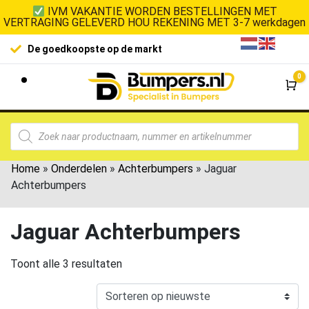
IVM VAKANTIE WORDEN BESTELLINGEN MET
VERTRAGING GELEVERD HOU REKENING MET 3-7 werkdagen
De goedkoopste op de markt
0
Wi
Home
»
Onderdelen
»
Achterbumpers
»
Jaguar
Achterbumpers
Jaguar Achterbumpers
Toont alle 3 resultaten