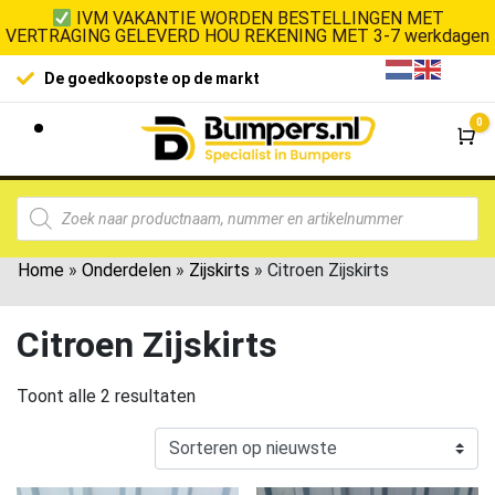
IVM VAKANTIE WORDEN BESTELLINGEN MET
VERTRAGING GELEVERD HOU REKENING MET 3-7 werkdagen
De goedkoopste op de markt
0
Wi
Home
»
Onderdelen
»
Zijskirts
»
Citroen Zijskirts
Citroen Zijskirts
Toont alle 2 resultaten