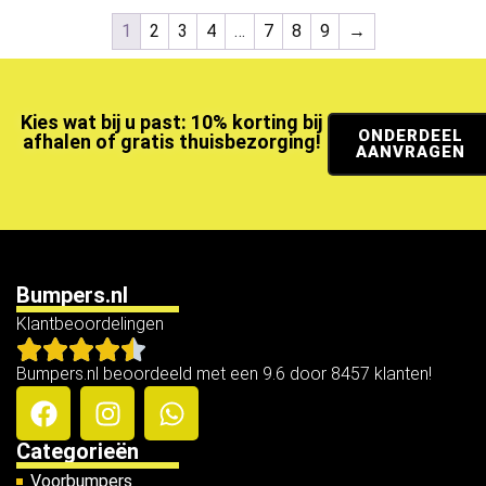
1
2
3
4
…
7
8
9
→
Kies wat bij u past: 10% korting bij
ONDERDEEL
afhalen of gratis thuisbezorging!
AANVRAGEN
Bumpers.nl
Klantbeoordelingen
Bumpers.nl beoordeeld met een 9.6 door 8457 klanten!
Categorieën
Voorbumpers