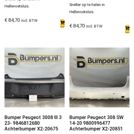
Sneller op te halen in
Hellevoetsluis.
Hellevoetsluis.
€
84,70
incl. BTW
€
84,70
incl. BTW
Bumper Peugeot 3008 III 3
Bumper Peugeot 308 SW
23- 9846812680
14-20 9800996477
Achterbumper X2-20675
Achterbumper X2-20851