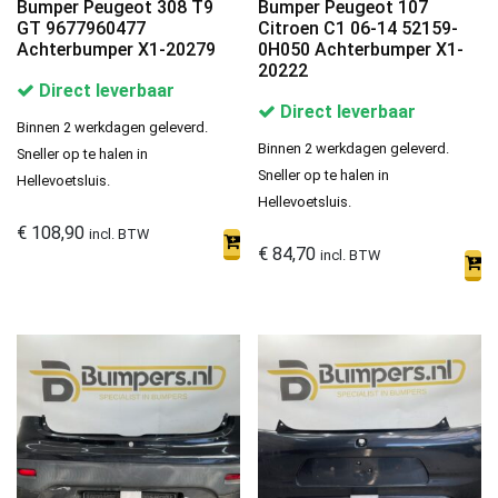
Bumper Peugeot 308 T9
Bumper Peugeot 107
GT 9677960477
Citroen C1 06-14 52159-
Achterbumper X1-20279
0H050 Achterbumper X1-
20222
Direct leverbaar
Direct leverbaar
Binnen 2 werkdagen geleverd.
Binnen 2 werkdagen geleverd.
Sneller op te halen in
Sneller op te halen in
Hellevoetsluis.
Hellevoetsluis.
€
108,90
incl. BTW
€
84,70
incl. BTW