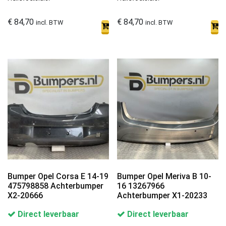
€
84,70
€
84,70
incl. BTW
incl. BTW
Bumper Opel Corsa E 14-19
Bumper Opel Meriva B 10-
475798858 Achterbumper
16 13267966
X2-20666
Achterbumper X1-20233
Direct leverbaar
Direct leverbaar