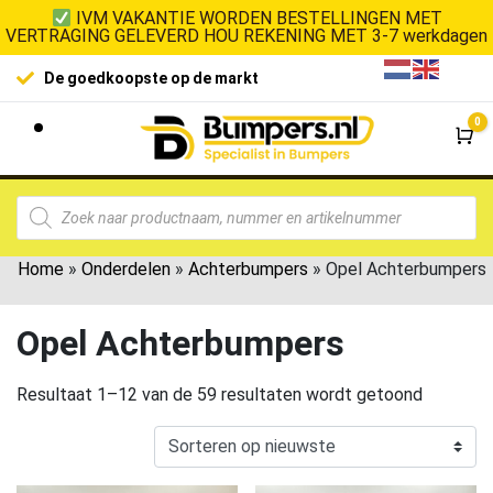
IVM VAKANTIE WORDEN BESTELLINGEN MET
VERTRAGING GELEVERD HOU REKENING MET 3-7 werkdagen
De goedkoopste op de markt
0
Wi
Home
»
Onderdelen
»
Achterbumpers
»
Opel Achterbumpers
Opel Achterbumpers
Resultaat 1–12 van de 59 resultaten wordt getoond