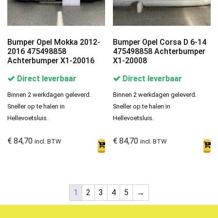
Bumper Opel Mokka 2012-
Bumper Opel Corsa D 6-14
2016 475498858
475498858 Achterbumper
Achterbumper X1-20016
X1-20008
Direct leverbaar
Direct leverbaar
Binnen 2 werkdagen geleverd.
Binnen 2 werkdagen geleverd.
Sneller op te halen in
Sneller op te halen in
Hellevoetsluis.
Hellevoetsluis.
€
84,70
€
84,70
incl. BTW
incl. BTW
1
2
3
4
5
→