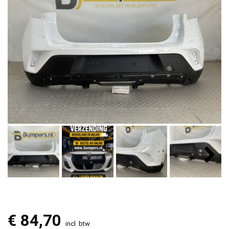
€
84,70
incl. btw