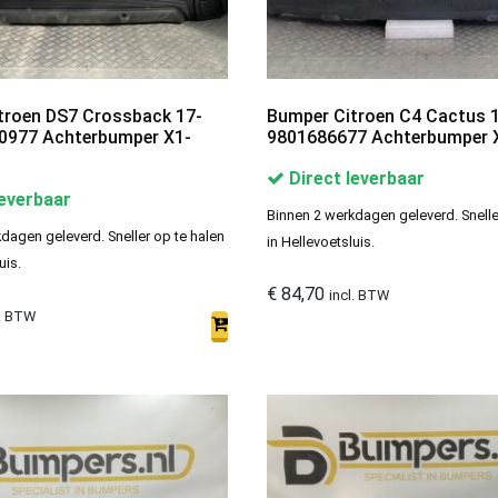
troen DS7 Crossback 17-
Bumper Citroen C4 Cactus 
0977 Achterbumper X1-
9801686677 Achterbumper 
Direct leverbaar
leverbaar
Binnen 2 werkdagen geleverd. Snelle
dagen geleverd. Sneller op te halen
in Hellevoetsluis.
uis.
€
84,70
incl. BTW
l. BTW