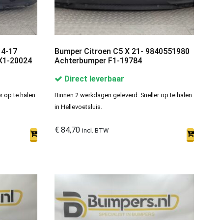
14-17
Bumper Citroen C5 X 21- 9840551980
X1-20024
Achterbumper F1-19784
Direct leverbaar
r op te halen
Binnen 2 werkdagen geleverd. Sneller op te halen
in Hellevoetsluis.
€
84,70
incl. BTW