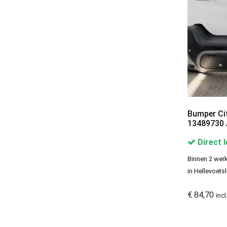
Bumper Ci
13489730 
Direct 
Binnen 2 werk
in Hellevoetsl
€
84,70
inc