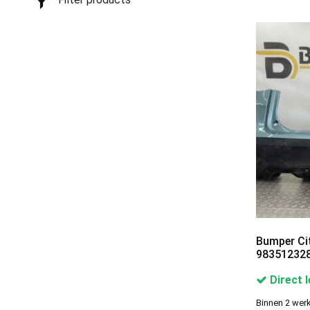
Categories
Carrosserie en Plaatwerk
1
Prijsklasse
€ 25
€ 165
25
165
Show only products on sale
Bumper Cit
Show out of stock products
983512328
Direct 
Binnen 2 werk