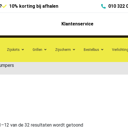
?
10% korting bij afhalen
010 322 
Klantenservice
Zijskirts
Grillen
Zijscherm
Bestelbus
Verlichtin
bumpers
1–12 van de 32 resultaten wordt getoond