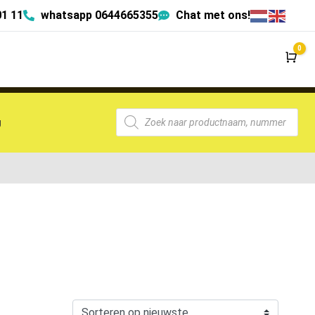
01 11
whatsapp 0644665355
Chat met ons!
0
Wi
g