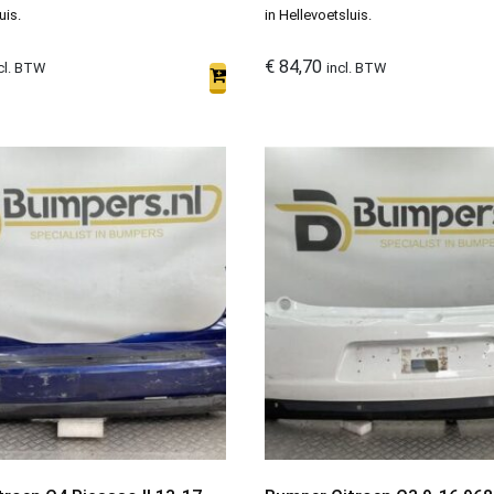
uis.
in Hellevoetsluis.
€
84,70
cl. BTW
incl. BTW