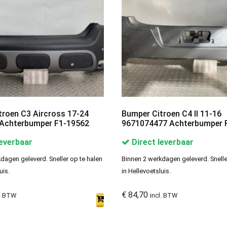
troen C3 Aircross 17-24
Bumper Citroen C4 II 11-16
Achterbumper F1-19562
9671074477 Achterbumper 
leverbaar
Direct leverbaar
dagen geleverd. Sneller op te halen
Binnen 2 werkdagen geleverd. Snelle
uis.
in Hellevoetsluis.
€
84,70
l. BTW
incl. BTW