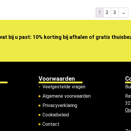
1
2
3
→
wat bij u past: 10% korting bij afhalen of gratis thuisb
Voorwaarden
C
Veelgestelde vragen
Bu
Algemene voorwaarden
Ra
32
Privacyverklaring
Op
Cookiebeleid
Contact