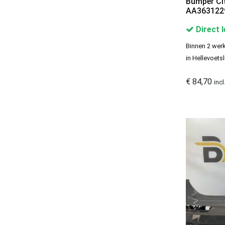
Bumper Cit
AA3631229
Direct 
Binnen 2 werk
in Hellevoetsl
€
84,70
inc