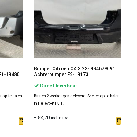
Bumper Citroen C4 X 22- 984679091T
F1-19480
Achterbumper F2-19173
Direct leverbaar
r op te halen
Binnen 2 werkdagen geleverd. Sneller op te halen
in Hellevoetsluis.
€
84,70
incl. BTW