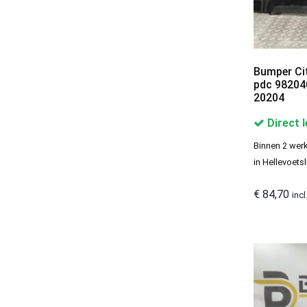
Bumper Ci
pdc 98204
20204
Direct 
Binnen 2 werk
in Hellevoetsl
€
84,70
inc