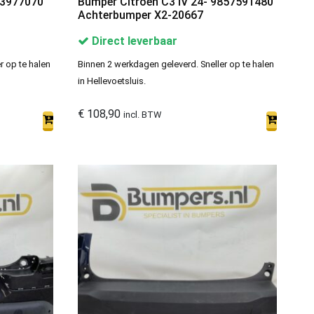
83977070
Bumper Citroen C3 IV 24- 9857591480
Achterbumper X2-20667
Direct leverbaar
r op te halen
Binnen 2 werkdagen geleverd. Sneller op te halen
in Hellevoetsluis.
€
108,90
incl. BTW