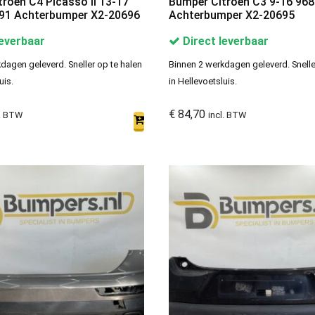
roen C4 Picasso II 13-17
Bumper Citroen C3 9-16 96
1 Achterbumper X2-20696
Achterbumper X2-20695
leverbaar
Direct leverbaar
dagen geleverd. Sneller op te halen
Binnen 2 werkdagen geleverd. Snelle
uis.
in Hellevoetsluis.
€
84,70
l. BTW
incl. BTW