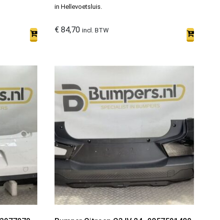
in Hellevoetsluis.
€
84,70
incl. BTW