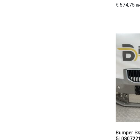
Fiat Voorbumpers
€
574,75
258
in
Ford Voorbumper
873
Honda voorbumpers
71
Hyundai Voorbumpers
333
Infiniti Voorbumpers
1
Isuzu Voorbumpers
2
Iveco Voorbumpers
4
Jaguar voorbumpers
15
Jeep Voorbumpers
3
Kia Voorbumpers
575
Land rover voorbumpers
64
lexus
7
Lexus voorbumpers
34
Bumper Sko
Lotus Voorbumpers
1
5L0807221