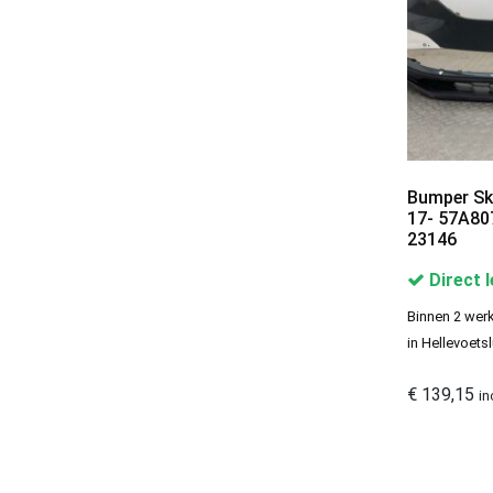
Show out of stock products
Clear filters
Bumper Sk
17- 57A80
23146
Direct 
Binnen 2 werk
in Hellevoetsl
€
139,15
in