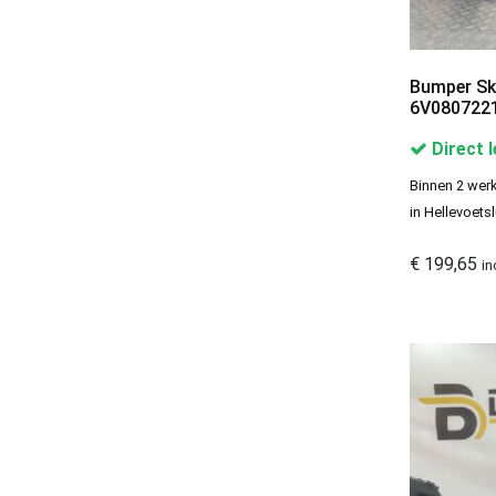
Smart Voorbumpers
1
Subaru Voorbumpers
4
Bumper Sk
Suzuki Voorbumpers
212
6V0807221
Tesla Voorbumpers
11
Direct 
Toyota Voorbumpers
805
Binnen 2 werk
Volkswagen Voorbumpers
1566
in Hellevoetsl
Volvo Voorbumpers
367
€
199,65
Xpeng Voorbumpers
in
1
Prijsklasse
€ 75
€ 475
75
475
Show only products on sale