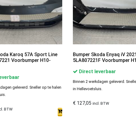
oda Karoq 57A Sport Line
Bumper Skoda Enyaq iV 202
7221 Voorbumper H10-
5LA807221F Voorbumper H
Direct leverbaar
leverbaar
Binnen 2 werkdagen geleverd. Snelle
dagen geleverd. Sneller op te halen
in Hellevoetsluis.
uis.
€
127,05
incl. BTW
cl. BTW