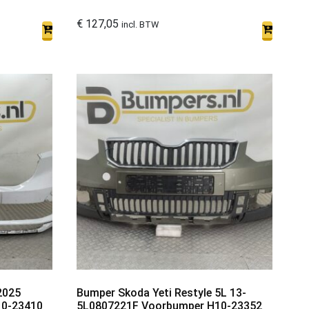
€
127,05
incl. BTW
2025
Bumper Skoda Yeti Restyle 5L 13-
10-23410
5L0807221F Voorbumper H10-23352