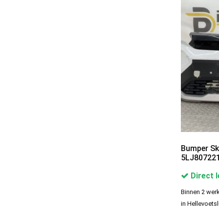
Skoda Voorbumper
Categories
alfa romeo voorbumpers
3
Audi Voorbumpers
677
BMW Voorbumpers
955
BYD Voorbumpers
7
Cherry Voorbumpers
2
Chevrolet Voorbumpers
Bumper Sk
1
5LJ807221
Citroen Voorbumpers
696
Direct 
Cupra Voorbumpers
8
Binnen 2 werk
Dacia voorbumpers
145
in Hellevoetsl
Daihatsu Voorbumpers
1