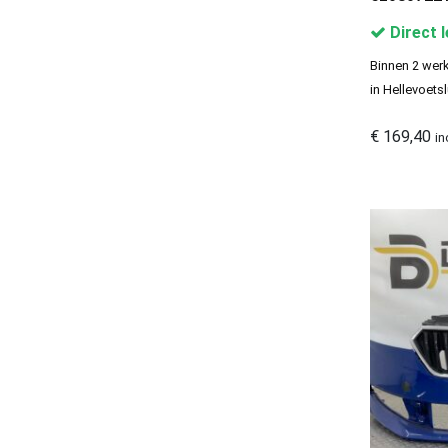
Maserati Voorbumpers
1
Direct 
Mazda Voorbumpers
205
Binnen 2 werk
Mercedes Voorbumpers
1280
in Hellevoetsl
MG Voorbumpers
28
€
169,40
in
Mini Voorbumpers
103
Mitsubishi Voorbumpers
100
Nissan Voorbumpers
407
Opel Voorbumpers
797
Peugeot Voorbumpers
1082
Polestar Voorbumpers
12
Porsche voorbumpers
81
Renault Voorbumpers
826
Seat Voorbumpers
374
Skoda Voorbumper
368