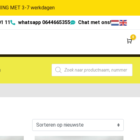
NG MET 3-7 werkdagen
01 11
whatsapp 0644665355
Chat met ons!
0
Wi
g