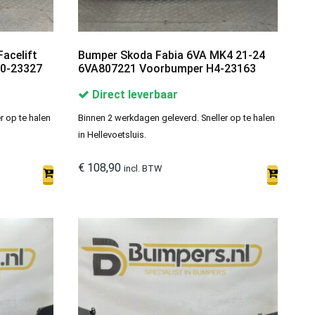
Facelift
Bumper Skoda Fabia 6VA MK4 21-24
0-23327
6VA807221 Voorbumper H4-23163
Direct leverbaar
r op te halen
Binnen 2 werkdagen geleverd. Sneller op te halen
in Hellevoetsluis.
€
108,90
incl. BTW