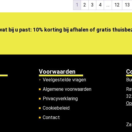
1
2
3
4
…
12
13
wat bij u past: 10% korting bij afhalen of gratis thuisb
Voorwaarden
C
Veelgestelde vragen
Bu
Algemene voorwaarden
Ra
32
Privacyverklaring
Op
Cookiebeleid
Contact
Za