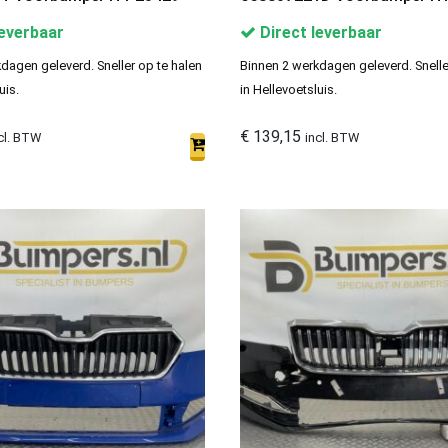
leverbaar
Direct leverbaar
dagen geleverd. Sneller op te halen
Binnen 2 werkdagen geleverd. Snelle
uis.
in Hellevoetsluis.
€
139,15
cl. BTW
incl. BTW