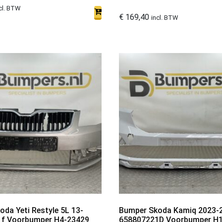
cl. BTW
€
169,40
incl. BTW
da Yeti Restyle 5L 13-
Bumper Skoda Kamiq 2023-
f Voorbumper H4-23429
658807221D Voorbumper H