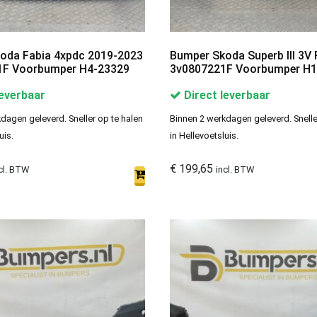
oda Fabia 4xpdc 2019-2023
Bumper Skoda Superb lll 3V 
F Voorbumper H4-23329
3v0807221F Voorbumper H1
leverbaar
Direct leverbaar
dagen geleverd. Sneller op te halen
Binnen 2 werkdagen geleverd. Snelle
uis.
in Hellevoetsluis.
€
199,65
cl. BTW
incl. BTW