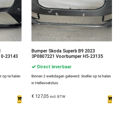
1
Bumper Skoda Superb B9 2023
10-23143
3P0807221 Voorbumper H5-23135
Direct leverbaar
r op te halen
Binnen 2 werkdagen geleverd. Sneller op te halen
in Hellevoetsluis.
€
127,05
incl. BTW