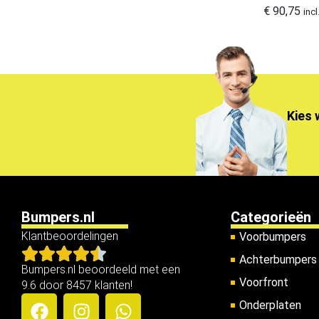
Land rover grillen
€
90,75
10
inc
Maserati Grillen
1
Mercedes Grillen
355
MG Grillen
2
Mini Grillen
5
Kies 
Nissan Grillen
7
Opel Grillen
51
Peugeot Grillen
42
Porsche grille
9
Renault Grillen
Bumpers.nl
Categorieën
63
Klantbeoordelingen
Voorbumpers
Seat Grillen
6
Achterbumpers
Skoda grillen
4
Bumpers.nl beoordeeld met een
Voorfront
Suzuki grillen
9.6 door 8457 klanten!
0
Onderplaten
Toyota Grillen
38