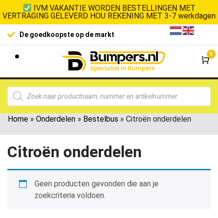
IVM VAKANTIE WORDEN BESTELLINGEN MET
VERTRAGING GELEVERD HOU REKENING MET 3-7 werkdagen
De goedkoopste op de markt
0
Wi
Home
»
Onderdelen
»
Bestelbus
»
Citroën onderdelen
Citroën onderdelen
Geen producten gevonden die aan je
zoekcriteria voldoen.