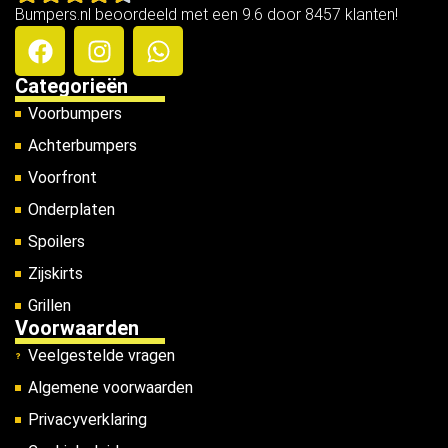
Bumpers.nl beoordeeld met een 9.6 door 8457 klanten!
Categorieën
Voorbumpers
Achterbumpers
Voorfront
Onderplaten
Spoilers
Zijskirts
Grillen
Voorwaarden
Veelgestelde vragen
Algemene voorwaarden
Privacyverklaring