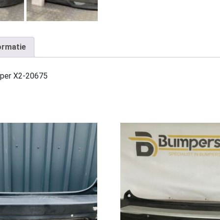
ormatie
mper X2-20675