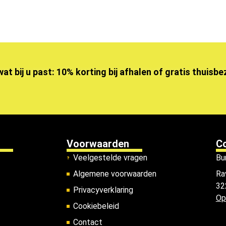
wat bij u past: 10% korting bij afhalen of gratis thuisb
Voorwaarden
C
Veelgestelde vragen
Bu
Algemene voorwaarden
Ra
32
Privacyverklaring
Op
Cookiebeleid
Contact