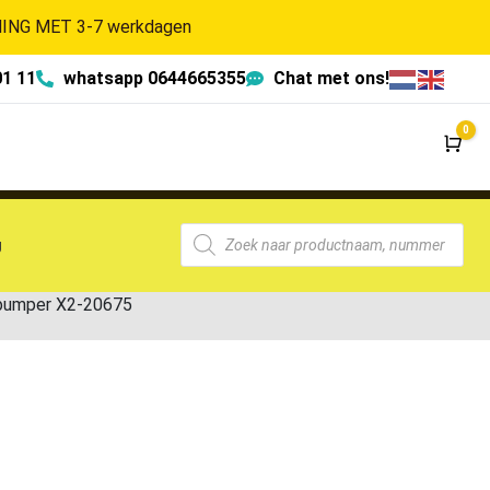
NG MET 3-7 werkdagen
01 11
whatsapp 0644665355
Chat met ons!
0
Wi
g
rbumper X2-20675