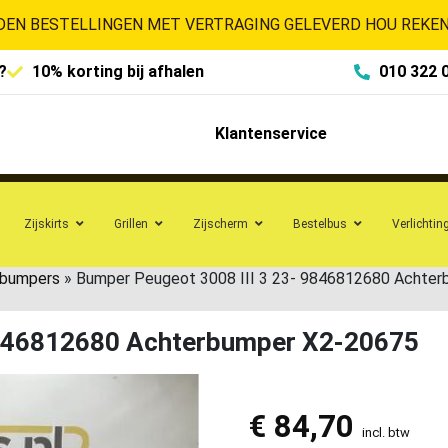
EN BESTELLINGEN MET VERTRAGING GELEVERD HOU REKENI
?
10% korting bij afhalen
010 322 
Klantenservice
Zijskirts
Grillen
Zijscherm
Bestelbus
Verlichtin
rbumpers
»
Bumper Peugeot 3008 III 3 23- 9846812680 Achte
9846812680 Achterbumper X2-20675
€
84,70
incl. btw