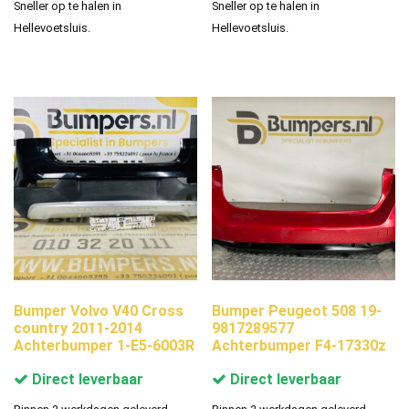
Sneller op te halen in
Sneller op te halen in
Hellevoetsluis.
Hellevoetsluis.
Bumper Volvo V40 Cross
Bumper Peugeot 508 19-
country 2011-2014
9817289577
Achterbumper 1-E5-6003R
Achterbumper F4-17330z
Direct leverbaar
Direct leverbaar