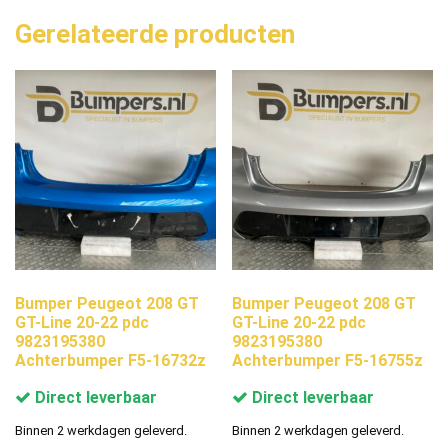
Gerelateerde producten
Bumper Peugeot 208 GT
Bumper Peugeot 208 GT
GT-Line 20-22 pdc
GT-Line 20-22 pdc
9823195380
9823195380
Achterbumper F5-16732z
Achterbumper F5-16755z
Direct leverbaar
Direct leverbaar
Binnen 2 werkdagen geleverd.
Binnen 2 werkdagen geleverd.