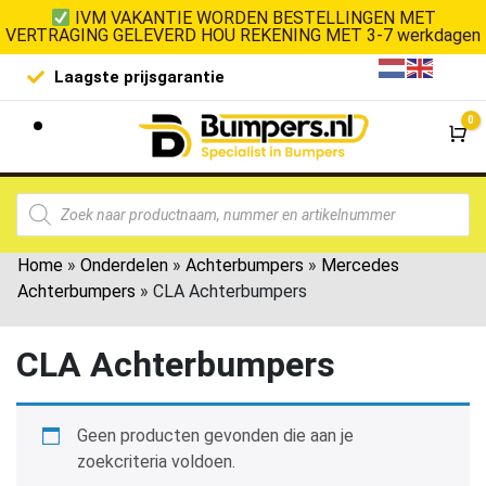
IVM VAKANTIE WORDEN BESTELLINGEN MET
VERTRAGING GELEVERD HOU REKENING MET 3-7 werkdagen
Laagste prijsgarantie
De goedko
0
Wi
Home
»
Onderdelen
»
Achterbumpers
»
Mercedes
Achterbumpers
»
CLA Achterbumpers
CLA Achterbumpers
Geen producten gevonden die aan je
zoekcriteria voldoen.