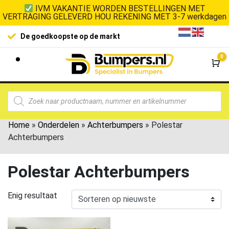
IVM VAKANTIE WORDEN BESTELLINGEN MET
VERTRAGING GELEVERD HOU REKENING MET 3-7 werkdagen
De goedkoopste op de markt
0
Wi
Home
»
Onderdelen
»
Achterbumpers
»
Polestar
Achterbumpers
Polestar Achterbumpers
Enig resultaat