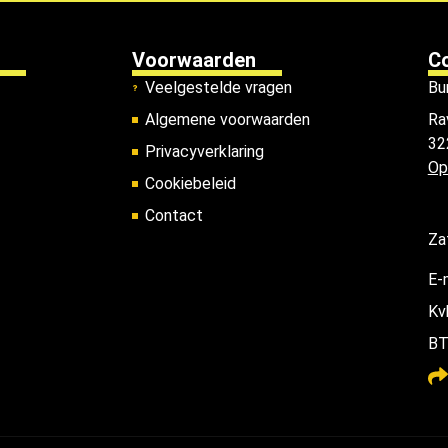
Voorwaarden
C
Veelgestelde vragen
Bu
Algemene voorwaarden
Ra
32
Privacyverklaring
Op
Cookiebeleid
Contact
Za
E-
Kv
BT