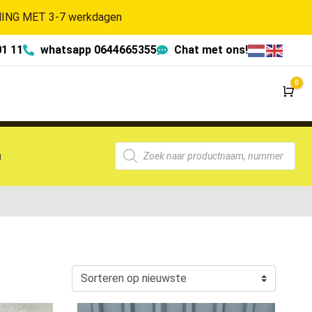
NG MET 3-7 werkdagen
01 11
whatsapp 0644665355
Chat met ons!
0
Wi
g