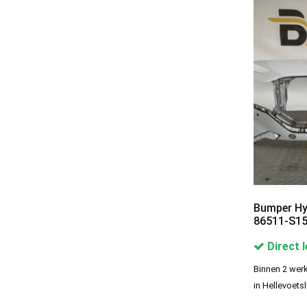
Hyundai Spoilers
Categories
Audi Spoilers
19
BMW Spoilers
20
Bumperlip | Bumperspoiler
15
Citroen Spoilers
12
Fiat Spoilers
2
Ford Spoilers
Bumper Hy
30
86511-S15
Honda spoilers
4
Direct 
Hyundai Spoilers
11
Binnen 2 werk
Mercedes Spoilers
22
in Hellevoetsl
Mini Spoilers
5