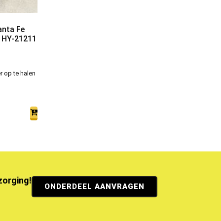
anta Fe
r HY-21211
r op te halen
ezorging!
ONDERDEEL AANVRAGEN