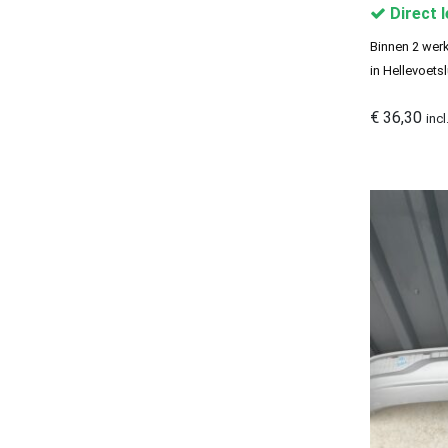
Direct 
€ 20
€ 150
Binnen 2 werk
in Hellevoetsl
20
150
Show only products on sale
€
36,30
inc
Show out of stock products
Clear filters