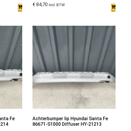
€
84,70
incl. BTW
anta Fe
Achterbumper lip Hyundai Santa Fe
1214
86671-S1000 Diffuser HY-21213