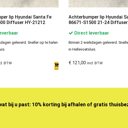
er lip Hyundai Santa Fe
Achterbumper lip Hyundai S
00 Diffuser HY-21212
86671-S1500 21-24 Diffuse
leverbaar
Direct leverbaar
dagen geleverd. Sneller op te halen
Binnen 2 werkdagen geleverd. Snelle
uis.
in Hellevoetsluis.
€
121,00
cl. BTW
incl. BTW
wat bij u past: 10% korting bij afhalen of gratis thuisb