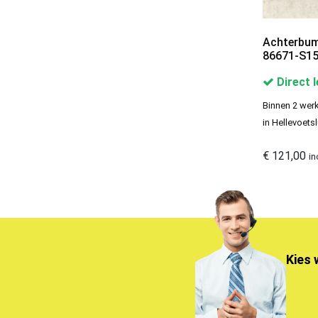
Achterbump
86671-S15
Direct 
Binnen 2 werk
in Hellevoetsl
€
121,00
in
Kies 