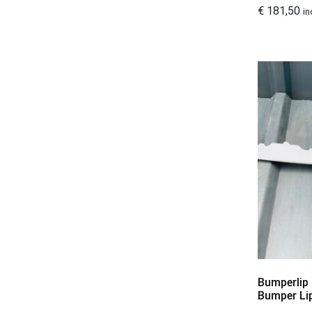
Nissan spoilers
€
181,50
4
in
Opel Spoilers
9
Peugeot Spoilers
11
Porsche Spoilers
8
Renault Spoilers
23
Seat Spoilers
0
Skoda Spoilers
5
Spoiler
3
Spoilers
1
Toyota Spoilers
8
Volkswagen Spoilers
10
Volvo Spoilers
3
Bumperlip
Bumper Li
Prijsklasse