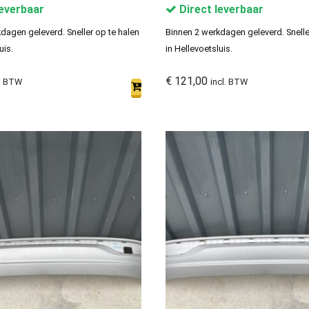
leverbaar
Direct leverbaar
dagen geleverd. Sneller op te halen
Binnen 2 werkdagen geleverd. Snelle
uis.
in Hellevoetsluis.
€
121,00
l. BTW
incl. BTW