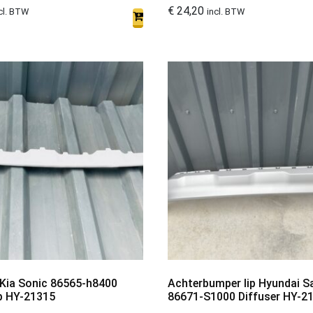
€
24,20
cl. BTW
incl. BTW
 Kia Sonic 86565-h8400
Achterbumper lip Hyundai S
p HY-21315
86671-S1000 Diffuser HY-2