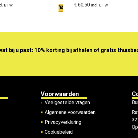
€
60,50
cl. BTW
incl. BTW
wat bij u past: 10% korting bij afhalen of gratis thuisb
Voorwaarden
C
Veelgestelde vragen
Bu
Algemene voorwaarden
Ra
32
Privacyverklaring
Op
Cookiebeleid