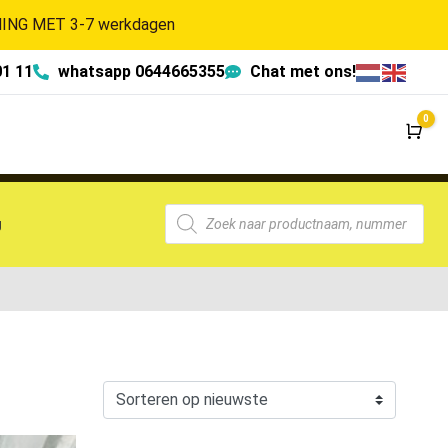
NG MET 3-7 werkdagen
01 11
whatsapp 0644665355
Chat met ons!
0
Wi
g