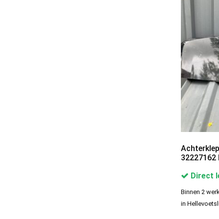
Spoiler
Categories
Audi Spoilers
19
BMW Spoilers
20
Bumperlip | Bumperspoiler
15
Citroen Spoilers
12
Fiat Spoilers
2
Ford Spoilers
Achterklep
30
32227162 
Honda spoilers
4
Direct 
Hyundai Spoilers
11
Binnen 2 werk
Mercedes Spoilers
22
in Hellevoetsl
Mini Spoilers
5