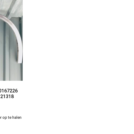
70167226
M-21318
r op te halen