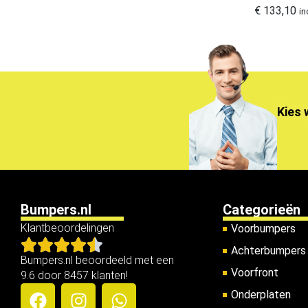
Nissan spoilers
€
133,10
4
in
Opel Spoilers
9
Peugeot Spoilers
11
Porsche Spoilers
8
Renault Spoilers
23
Kies 
Seat Spoilers
0
Skoda Spoilers
5
Spoiler
3
Spoilers
1
Toyota Spoilers
Bumpers.nl
Categorieën
8
Klantbeoordelingen
Voorbumpers
Volkswagen Spoilers
10
Achterbumpers
Volvo Spoilers
3
Bumpers.nl beoordeeld met een
Voorfront
9.6 door 8457 klanten!
Onderplaten
Prijsklasse