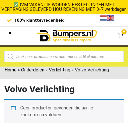
IVM VAKANTIE WORDEN BESTELLINGEN MET
VERTRAGING GELEVERD HOU REKENING MET 3-7 werkdagen
100% klanttevredenheid
Laagste 
0
Wi
Home
»
Onderdelen
»
Verlichting
»
Volvo Verlichting
Volvo Verlichting
Geen producten gevonden die aan je
zoekcriteria voldoen.