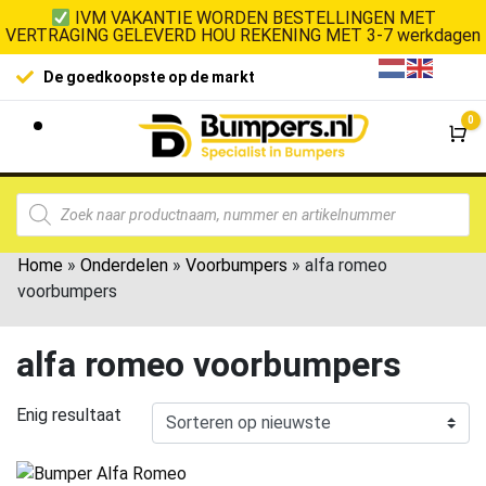
IVM VAKANTIE WORDEN BESTELLINGEN MET
VERTRAGING GELEVERD HOU REKENING MET 3-7 werkdagen
De goedkoopste op de markt
0
Wi
Home
»
Onderdelen
»
Voorbumpers
»
alfa romeo
voorbumpers
alfa romeo voorbumpers
Enig resultaat