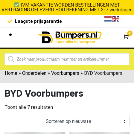
IVM VAKANTIE WORDEN BESTELLINGEN MET
VERTRAGING GELEVERD HOU REKENING MET 3-7 werkdagen
Laagste prijsgarantie
De goedko
0
Wi
Home
»
Onderdelen
»
Voorbumpers
»
BYD Voorbumpers
BYD Voorbumpers
Toont alle 7 resultaten