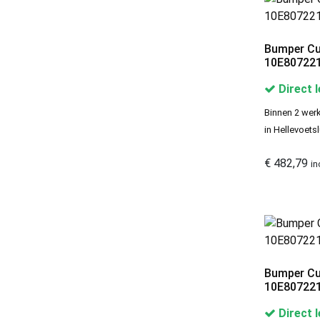
Cupra Voorbumpers
Categories
Bumper Cu
10E807221
Direct 
alfa romeo voorbumpers
3
Binnen 2 werk
Audi Voorbumpers
677
in Hellevoetsl
BMW Voorbumpers
955
€
482,79
in
BYD Voorbumpers
7
Cherry Voorbumpers
2
Chevrolet Voorbumpers
1
Citroen Voorbumpers
696
Cupra Voorbumpers
8
Bumper Cu
Dacia voorbumpers
10E807221
145
Daihatsu Voorbumpers
1
Direct 