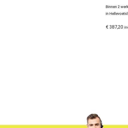
Fiat Voorbumpers
258
Binnen 2 werk
Ford Voorbumper
in Hellevoetsl
873
Honda voorbumpers
71
€
387,20
in
Hyundai Voorbumpers
333
Infiniti Voorbumpers
1
Isuzu Voorbumpers
2
Iveco Voorbumpers
4
Jaguar voorbumpers
15
Jeep Voorbumpers
3
Kia Voorbumpers
575
Land rover voorbumpers
64
lexus
7
Lexus voorbumpers
34
Lotus Voorbumpers
1