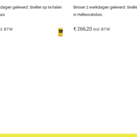
dagen geleverd. Sneller op te halen
Binnen 2 werkdagen geleverd. Snelle
uis.
in Hellevoetsluis.
€
266,20
cl. BTW
incl. BTW