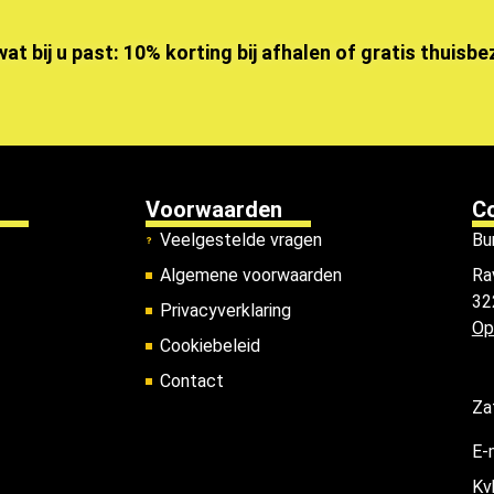
wat bij u past: 10% korting bij afhalen of gratis thuisb
Voorwaarden
C
Veelgestelde vragen
Bu
Algemene voorwaarden
Ra
32
Privacyverklaring
Op
Cookiebeleid
Contact
Za
E-
Kv