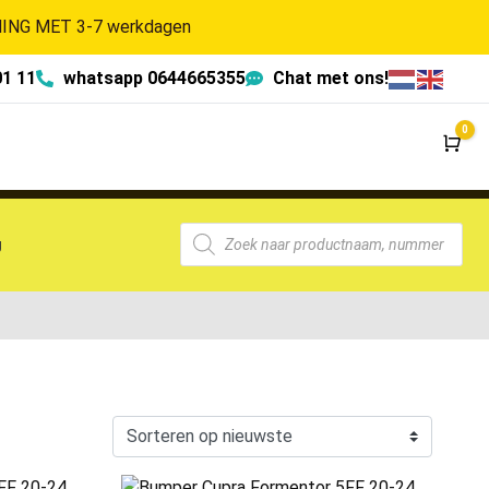
NG MET 3-7 werkdagen
01 11
whatsapp 0644665355
Chat met ons!
0
Wi
g