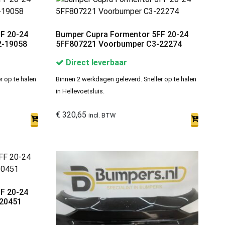
F 20-24
Bumper Cupra Formentor 5FF 20-24
2-19058
5FF807221 Voorbumper C3-22274
Direct leverbaar
r op te halen
Binnen 2 werkdagen geleverd. Sneller op te halen
in Hellevoetsluis.
€
320,65
incl. BTW
F 20-24
20451