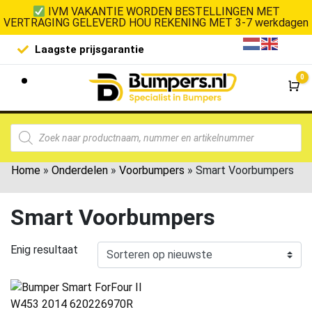
IVM VAKANTIE WORDEN BESTELLINGEN MET
VERTRAGING GELEVERD HOU REKENING MET 3-7 werkdagen
Laagste prijsgarantie
De goedko
0
Wi
Home
»
Onderdelen
»
Voorbumpers
»
Smart Voorbumpers
Smart Voorbumpers
Enig resultaat