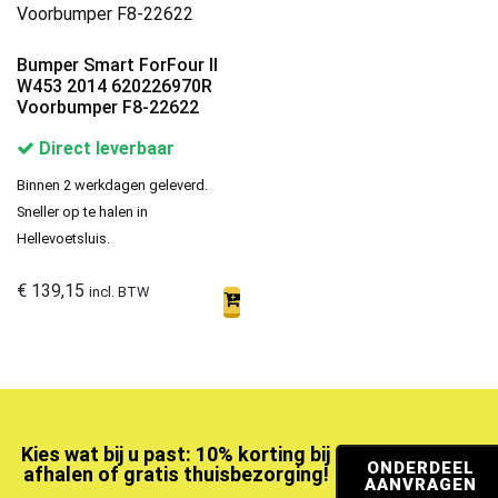
Bumper Smart ForFour II
W453 2014 620226970R
Voorbumper F8-22622
Direct leverbaar
Binnen 2 werkdagen geleverd.
Sneller op te halen in
Hellevoetsluis.
€
139,15
incl. BTW
Kies wat bij u past: 10% korting bij
ONDERDEEL
afhalen of gratis thuisbezorging!
AANVRAGEN