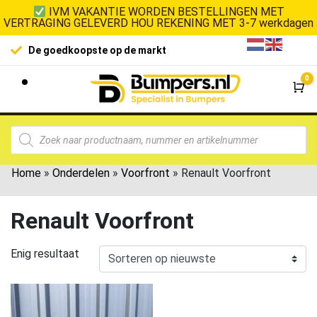
IVM VAKANTIE WORDEN BESTELLINGEN MET
VERTRAGING GELEVERD HOU REKENING MET 3-7 werkdagen
De goedkoopste op de markt
0
Wi
Home
»
Onderdelen
»
Voorfront
»
Renault Voorfront
Renault Voorfront
Enig resultaat