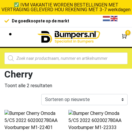
IVM VAKANTIE WORDEN BESTELLINGEN MET
VERTRAGING GELEVERD HOU REKENING MET 3-7 werkdagen
De goedkoopste op de markt
0
Wi
Cherry
Toont alle 2 resultaten