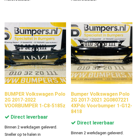
BUMPER Volkswagen Polo
Bumper Volkswagen Polo
2G 2017-2022
2G 2017-2021 2G0807221
VOORBUMPER 1-C8-5185z
4XPdc Voorbumper 1-G12-
8418
Direct leverbaar
Direct leverbaar
Binnen 2 werkdagen geleverd.
Binnen 2 werkdagen geleverd.
Sneller op te halen in