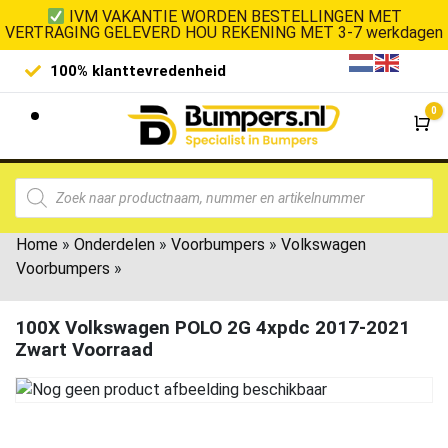
IVM VAKANTIE WORDEN BESTELLINGEN MET
VERTRAGING GELEVERD HOU REKENING MET 3-7 werkdagen
100% klanttevredenheid
Laagste 
0
Wi
Home
»
Onderdelen
»
Voorbumpers
»
Volkswagen
Voorbumpers
»
100X Volkswagen POLO 2G 4xpdc 2017-2021
Zwart Voorraad