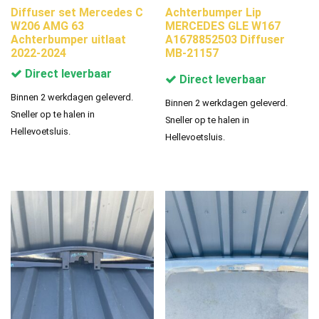
Diffuser set Mercedes C
Achterbumper Lip
W206 AMG 63
MERCEDES GLE W167
Achterbumper uitlaat
A1678852503 Diffuser
2022-2024
MB-21157
Direct leverbaar
Direct leverbaar
Binnen 2 werkdagen geleverd.
Binnen 2 werkdagen geleverd.
Sneller op te halen in
Sneller op te halen in
Hellevoetsluis.
Hellevoetsluis.