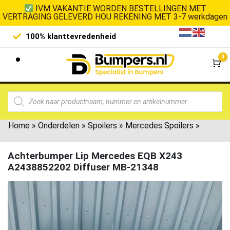
IVM VAKANTIE WORDEN BESTELLINGEN MET
VERTRAGING GELEVERD HOU REKENING MET 3-7 werkdagen
100% klanttevredenheid
Laagste 
0
Wi
Home
»
Onderdelen
»
Spoilers
»
Mercedes Spoilers
»
Achterbumper Lip Mercedes EQB X243
A2438852202 Diffuser MB-21348