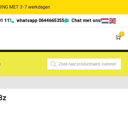
NG MET 3-7 werkdagen
01 11
whatsapp 0644665355
Chat met ons!
0
Wi
g
3z