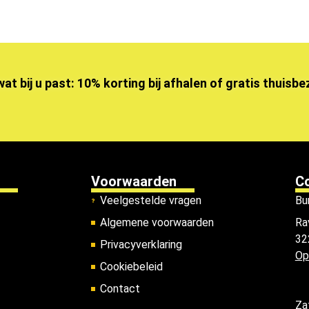
wat bij u past: 10% korting bij afhalen of gratis thuisb
Voorwaarden
C
Veelgestelde vragen
Bu
Algemene voorwaarden
Ra
32
Privacyverklaring
Op
Cookiebeleid
Contact
Za