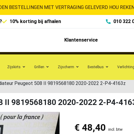
EN BESTELLINGEN MET VERTRAGING GELEVERD HOU REKENI
?
10% korting bij afhalen
010 322 
Klantenservice
Zijskirts
Grillen
Zijscherm
Bestelbus
Verlichtin
diateur Peugeot 508 II 9819568180 2020-2022 2-P4-4163z
08 II 9819568180 2020-2022 2-P4-416
€
48,40
incl. btw