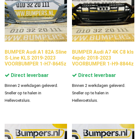
BUMPER Audi A1 82A Sline
BUMPER Audi A7 4K C8 kls
S-Line KLS 2019-2023
4xpdc 2018-2023
VOORBUMPER 1-H7-8645z
VOORBUMPER 1-H9-8844z
Direct leverbaar
Direct leverbaar
Binnen 2 werkdagen geleverd.
Binnen 2 werkdagen geleverd.
Sneller op te halen in
Sneller op te halen in
Hellevoetsluis.
Hellevoetsluis.