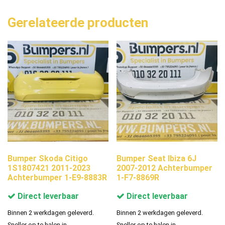
Gerelateerde producten
Bumper Skoda Citigo
Bumper Seat Ibiza 6J
1S1807421 2011-2023
2007-2012 Achterbumper
Achterbumper 1-E9-8883R
1-F7-8869R
Direct leverbaar
Direct leverbaar
Binnen 2 werkdagen geleverd.
Binnen 2 werkdagen geleverd.
Sneller op te halen in
Sneller op te halen in