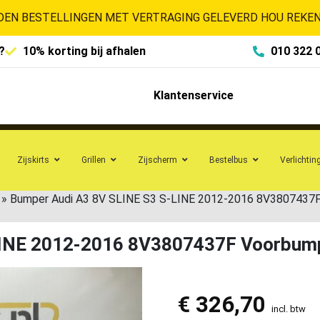
EN BESTELLINGEN MET VERTRAGING GELEVERD HOU REKENI
?
10% korting bij afhalen
010 322 
Klantenservice
Zijskirts
Grillen
Zijscherm
Bestelbus
Verlichtin
»
Bumper Audi A3 8V SLINE S3 S-LINE 2012-2016 8V3807437
LINE 2012-2016 8V3807437F Voorbum
€
326,70
incl. btw