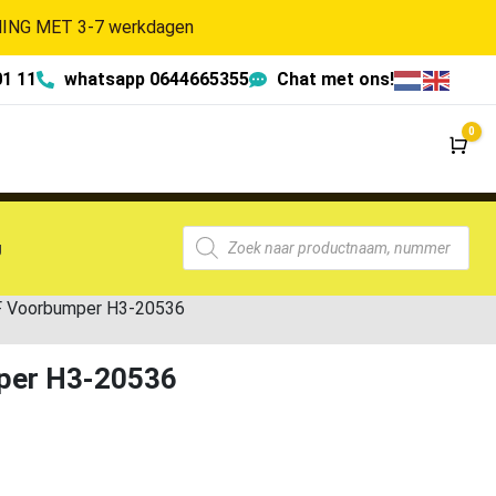
NG MET 3-7 werkdagen
01 11
whatsapp 0644665355
Chat met ons!
0
Wi
g
F Voorbumper H3-20536
per H3-20536