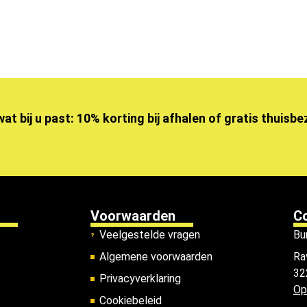
wat bij u past: 10% korting bij afhalen of gratis thuisb
Voorwaarden
C
Veelgestelde vragen
Bu
Algemene voorwaarden
Ra
32
Privacyverklaring
Op
Cookiebeleid