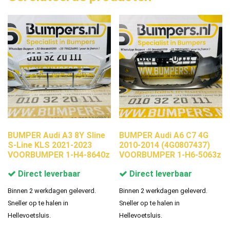
BUMPER Audi A3 8Y Sline
BUMPER Audi A6 C7 4G
S-Line KLS 2021-2023
2010-2014 (4G0807437)
VOORBUMPER 1-H4-8640z
VOORBUMPER 1-H6-5063z
Direct leverbaar
Direct leverbaar
Binnen 2 werkdagen geleverd.
Binnen 2 werkdagen geleverd.
Sneller op te halen in
Sneller op te halen in
Hellevoetsluis.
Hellevoetsluis.