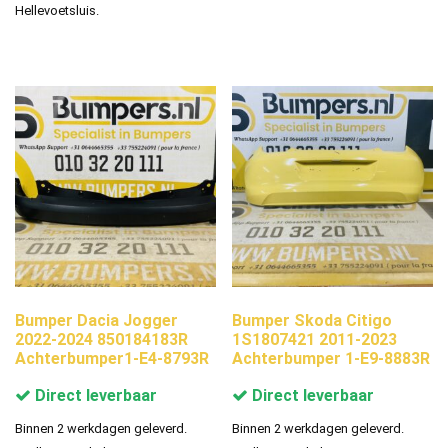
Hellevoetsluis.
Bumper Dacia Jogger
Bumper Skoda Citigo
2022-2024 850184183R
1S1807421 2011-2023
Achterbumper1-E4-8793R
Achterbumper 1-E9-8883R
Direct leverbaar
Direct leverbaar
Binnen 2 werkdagen geleverd.
Binnen 2 werkdagen geleverd.