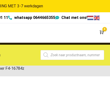
NG MET 3-7 werkdagen
01 11
whatsapp 0644665355
Chat met ons!
0
Wi
g
per F4-16784z