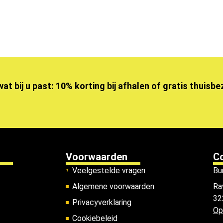
wat bij u past: 10% korting bij afhalen of gratis thuisb
Voorwaarden
C
Veelgestelde vragen
Bu
Algemene voorwaarden
Ra
32
Privacyverklaring
Op
Cookiebeleid