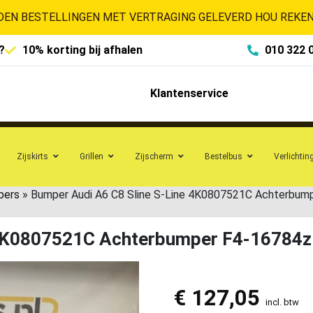
EN BESTELLINGEN MET VERTRAGING GELEVERD HOU REKENI
?
10% korting bij afhalen
010 322 
Klantenservice
Zijskirts
Grillen
Zijscherm
Bestelbus
Verlichtin
pers
»
Bumper Audi A6 C8 Sline S-Line 4K0807521C Achterbum
 4K0807521C Achterbumper F4-16784z
€
127,05
incl. btw