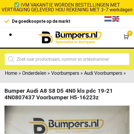
IVM VAKANTIE WORDEN BESTELLINGEN MET
VERTRAGING GELEVERD HOU REKENING MET 3-7 werkdagen
100% klanttevredenheid
L
0
Wi
Home
»
Onderdelen
»
Voorbumpers
»
Audi Voorbumpers
»
Bumper Audi A8 S8 D5 4N0 kls pdc 19-21
4N0807437 Voorbumper H5-16223z