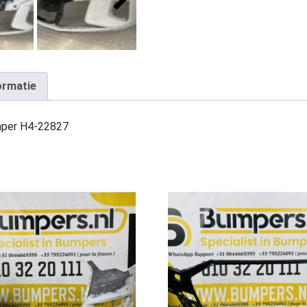
ormatie
mper H4-22827