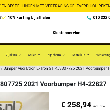
EN BESTELLINGEN MET VERTRAGING GELEVERD HOU REKENI
?
10% korting bij afhalen
010 322 
Klantenservice
Zijskirts
Grillen
Zijscherm
Bestelbus
Verlichtin
»
Bumper Audi Etron E-Tron GT 4J3807725 2021 Voorbumper 
J3807725 2021 Voorbumper H4-22827
€
258,94
incl. btw