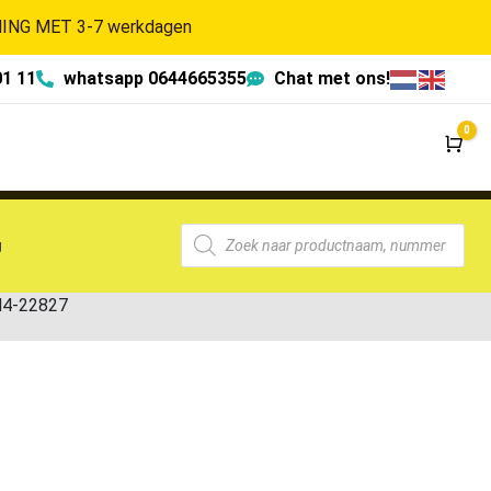
NG MET 3-7 werkdagen
01 11
whatsapp 0644665355
Chat met ons!
0
Wi
g
H4-22827