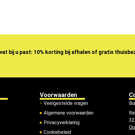
wat bij u past: 10% korting bij afhalen of gratis thuisb
Voorwaarden
C
Veelgestelde vragen
Bu
Algemene voorwaarden
Ra
32
Privacyverklaring
Op
Cookiebeleid