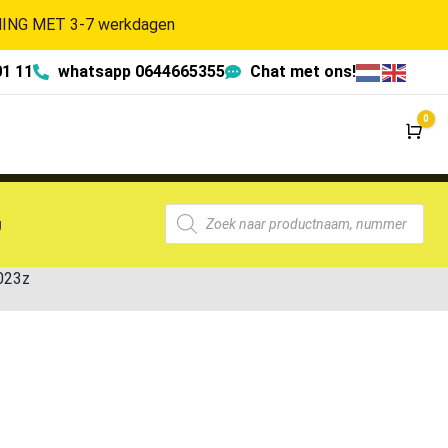
NG MET 3-7 werkdagen
01 11
whatsapp 0644665355
Chat met ons!
0
Wi
g
023z