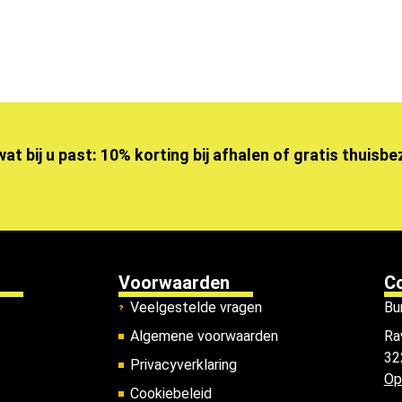
wat bij u past: 10% korting bij afhalen of gratis thuisb
Voorwaarden
C
Veelgestelde vragen
Bu
Algemene voorwaarden
Ra
32
Privacyverklaring
Op
Cookiebeleid