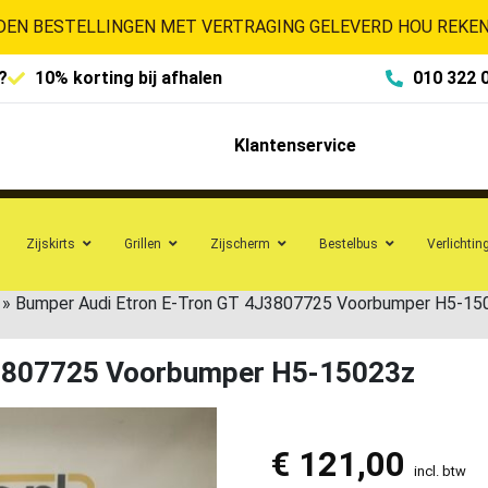
EN BESTELLINGEN MET VERTRAGING GELEVERD HOU REKENI
?
10% korting bij afhalen
010 322 
Klantenservice
Zijskirts
Grillen
Zijscherm
Bestelbus
Verlichtin
»
Bumper Audi Etron E-Tron GT 4J3807725 Voorbumper H5-15
J3807725 Voorbumper H5-15023z
€
121,00
incl. btw