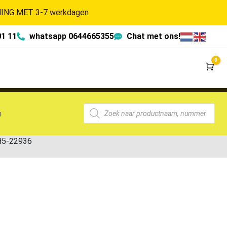
NG MET 3-7 werkdagen
01 11
whatsapp 0644665355
Chat met ons!
0
Wi
g
H5-22936