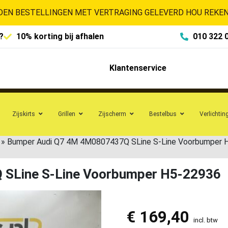
EN BESTELLINGEN MET VERTRAGING GELEVERD HOU REKENI
?
10% korting bij afhalen
010 322 
Klantenservice
Zijskirts
Grillen
Zijscherm
Bestelbus
Verlichtin
»
Bumper Audi Q7 4M 4M0807437Q SLine S-Line Voorbumper 
SLine S-Line Voorbumper H5-22936
€
169,40
incl. btw