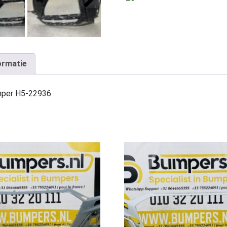
ormatie
mper H5-22936