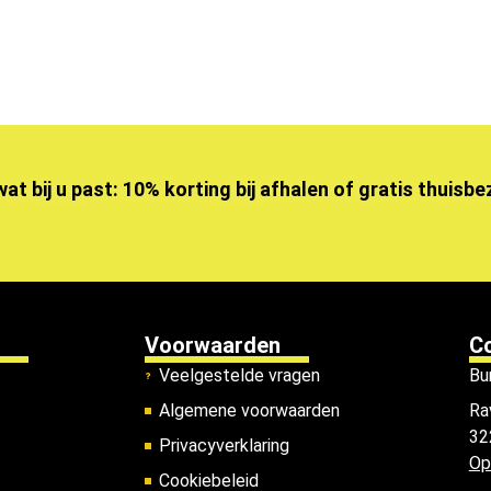
wat bij u past: 10% korting bij afhalen of gratis thuisb
Voorwaarden
C
Veelgestelde vragen
Bu
Algemene voorwaarden
Ra
32
Privacyverklaring
Op
Cookiebeleid