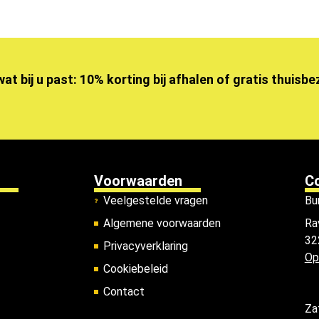
wat bij u past: 10% korting bij afhalen of gratis thuisb
Voorwaarden
C
Veelgestelde vragen
Bu
Algemene voorwaarden
Ra
32
Privacyverklaring
Op
Cookiebeleid
Contact
Za