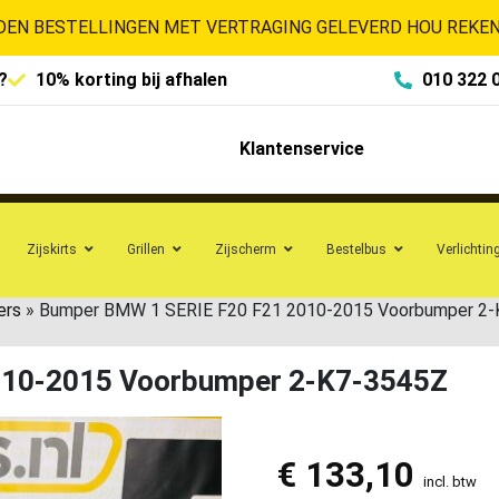
EN BESTELLINGEN MET VERTRAGING GELEVERD HOU REKENI
?
10% korting bij afhalen
010 322 
Klantenservice
Zijskirts
Grillen
Zijscherm
Bestelbus
Verlichtin
ers
»
Bumper BMW 1 SERIE F20 F21 2010-2015 Voorbumper 2
010-2015 Voorbumper 2-K7-3545Z
€
133,10
incl. btw