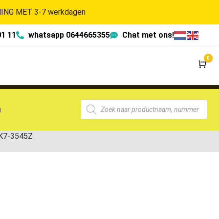
NG MET 3-7 werkdagen
01 11
whatsapp 0644665355
Chat met ons!
0
Wi
g
-K7-3545Z