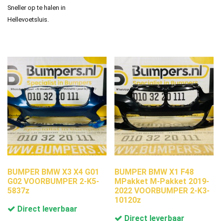
Sneller op te halen in
Hellevoetsluis.
BUMPER BMW X3 X4 G01
BUMPER BMW X1 F48
G02 VOORBUMPER 2-K5-
MPakket M-Pakket 2019-
5837z
2022 VOORBUMPER 2-K3-
10120z
Direct leverbaar
Direct leverbaar