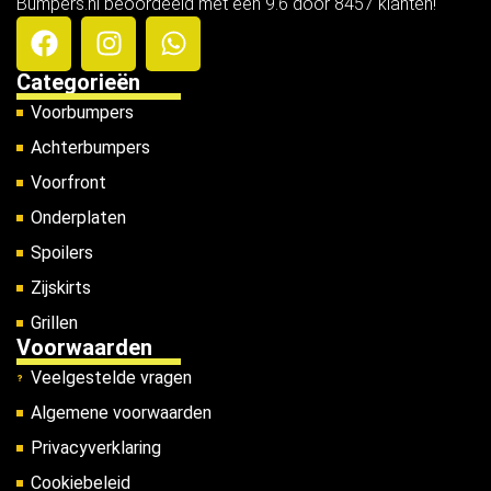
Bumpers.nl beoordeeld met een 9.6 door 8457 klanten!
Categorieën
Voorbumpers
Achterbumpers
Voorfront
Onderplaten
Spoilers
Zijskirts
Grillen
Voorwaarden
Veelgestelde vragen
Algemene voorwaarden
Privacyverklaring
Cookiebeleid