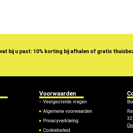
wat bij u past: 10% korting bij afhalen of gratis thuisb
Voorwaarden
C
Veelgestelde vragen
Bu
Algemene voorwaarden
Ra
32
Privacyverklaring
Op
Cookiebeleid