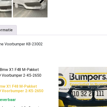
ormatie
ine Voorbumper K8-23002
mw X1 F48 M-Pakket
9 Voorbumper 2-K5-2650
leverbaar