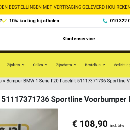
EN BESTELLINGEN MET VERTRAGING GELEVERD HOU REKENI
?
10% korting bij afhalen
010 322 
Klantenservice
Zijskirts
Grillen
Zijscherm
Bestelbus
Verlichtin
s
»
Bumper BMW 1 Serie F20 Facelift 51117371736 Sportline 
t 51117371736 Sportline Voorbumper
€
108,90
incl. btw