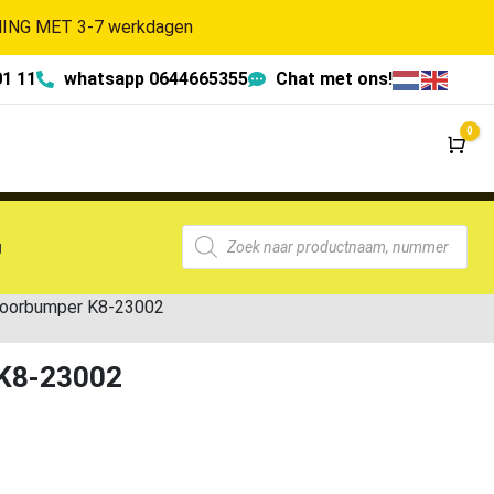
NG MET 3-7 werkdagen
01 11
whatsapp 0644665355
Chat met ons!
0
Wi
g
Voorbumper K8-23002
 K8-23002