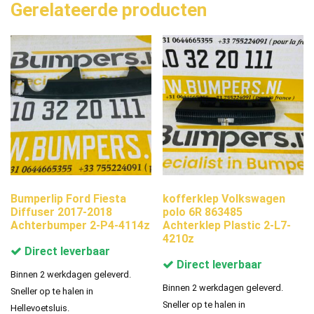
Gerelateerde producten
Bumperlip Ford Fiesta
kofferklep Volkswagen
Diffuser 2017-2018
polo 6R 863485
Achterbumper 2-P4-4114z
Achterklep Plastic 2-L7-
4210z
Direct leverbaar
Direct leverbaar
Binnen 2 werkdagen geleverd.
Binnen 2 werkdagen geleverd.
Sneller op te halen in
Sneller op te halen in
Hellevoetsluis.