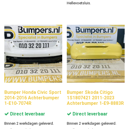
Hellevoetsluis.
Bumper Honda Civic Sport
Bumper Skoda Citigo
2014-2016 Achterbumper
1S1807421 2011-2023
1-E10-7074R
Achterbumper 1-E9-8883R
Direct leverbaar
Direct leverbaar
Binnen 2 werkdagen geleverd.
Binnen 2 werkdagen geleverd.