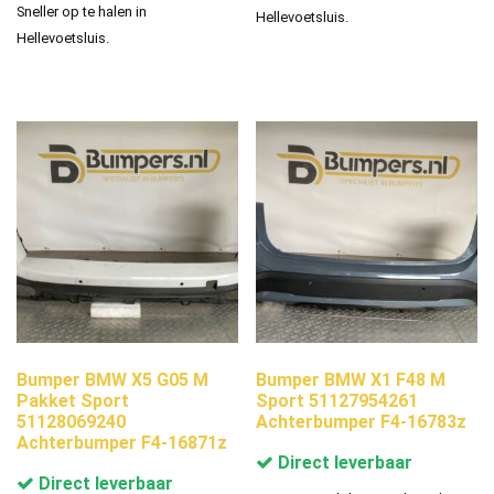
Sneller op te halen in
Hellevoetsluis.
Hellevoetsluis.
Bumper BMW X5 G05 M
Bumper BMW X1 F48 M
Pakket Sport
Sport 51127954261
51128069240
Achterbumper F4-16783z
Achterbumper F4-16871z
Direct leverbaar
Direct leverbaar