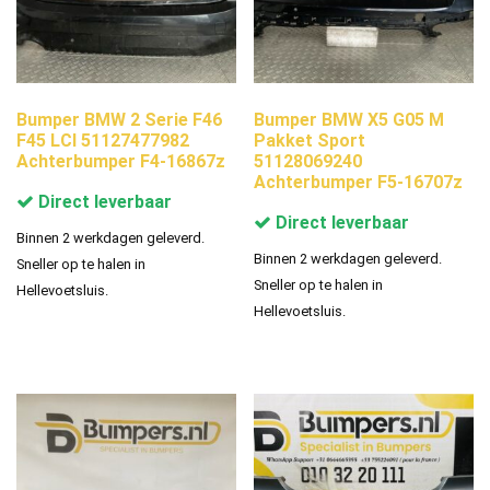
Bumper BMW 2 Serie F46
Bumper BMW X5 G05 M
F45 LCI 51127477982
Pakket Sport
Achterbumper F4-16867z
51128069240
Achterbumper F5-16707z
Direct leverbaar
Direct leverbaar
Binnen 2 werkdagen geleverd.
Binnen 2 werkdagen geleverd.
Sneller op te halen in
Sneller op te halen in
Hellevoetsluis.
Hellevoetsluis.